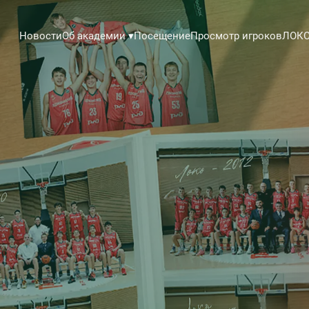
Новости
Посещение
Просмотр игроков
ЛОКО
Об академии
▾