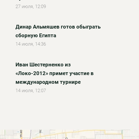
27 июля, 12:09
Динар Альмяшев готов обыграть
сборную Египта
14 июля, 14:36
Иван Шестерненко из
«Локо-2012» примет участие в
международном турнире
14 июля, 12:07