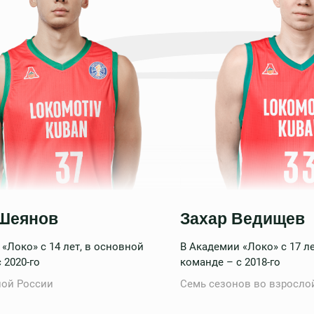
Шеянов
Захар Ведищев
«Локо» с 14 лет, в основной
В Академии «Локо» с 17 л
 2020-го
команде – с 2018-го
ной России
Семь сезонов во взросло