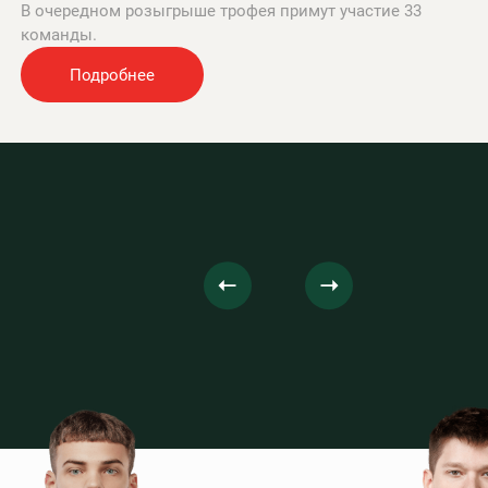
В очередном розыгрыше трофея примут участие 33
команды.
Подробнее