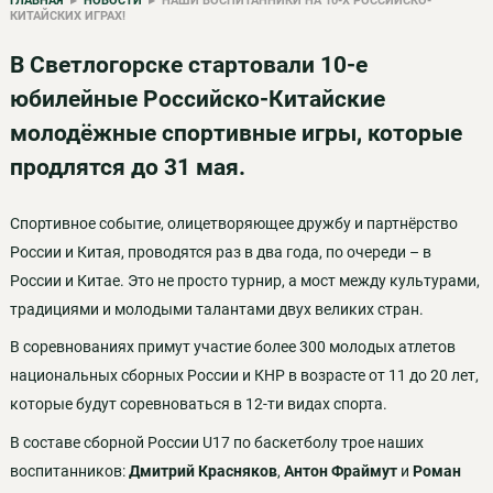
ГЛАВНАЯ
▸
НОВОСТИ
▸ НАШИ ВОСПИТАННИКИ НА 10-Х РОССИЙСКО-
КИТАЙСКИХ ИГРАХ!
В Светлогорске стартовали 10-е
юбилейные Российско-Китайские
молодёжные спортивные игры, которые
продлятся до 31 мая.
Спортивное событие, олицетворяющее дружбу и партнёрство
России и Китая, проводятся раз в два года, по очереди – в
России и Китае. Это не просто турнир, а мост между культурами,
традициями и молодыми талантами двух великих стран.
В соревнованиях примут участие более 300 молодых атлетов
национальных сборных России и КНР в возрасте от 11 до 20 лет,
которые будут соревноваться в 12-ти видах спорта.
В составе сборной России U17 по баскетболу трое наших
воспитанников:
Дмитрий
Красняков
,
Антон Фраймут
и
Роман