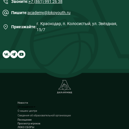
Звоните:
+7 (861) 991 26 38
Пишите:
academy@lokoyouth.ru
г. Краснодар, п. Колосистый, ул. Звёздная,
Приезжайте:
15/7
Новости
Об академии
▾
О нашем центре
Сведения об образовательной организации
Посещение
Просмотр игроков
ЛОКО СБОРЫ