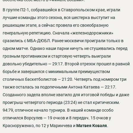
В группе П2-1, собравшейся в Ставропольском крае, играли
лучшие команды этого сезона, вся шестерка выступит на
решающем этапе, а сейчас провела его своеобразную
генеральную репетицию. Сначала «железнодорожники»
сразились с МБА-ДЮБЛ. Ранее москвичи проиграли только в
одном матче. Однако наши парни ничуть не стушевались перед
грозным противником и стартовую четверть выиграли
довольно убедительно — 29:17. Второй отрезок прошел в равной
борьбе и завершился с минимальным преимуществом
столичных баскетболистов — 21:20. Четверть под номером три
также осталась за подопечными Антона Катаева — 22:17.
Созданного задела вполне хватило для итоговой победы и даже
проигрыш четвертого периода (23:24) не стал критическим.
94:79, отличное начало турнира. В нашей команде особо
отличился Ворсулев — 19 очков и 8 передач. 15 очков у
Красноруженко, по 12 у Маринчева и
Матвея Коваля
.