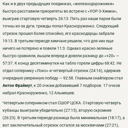
Как и в двух предыдущих поединках, «железнодорожники»
быстро расставили приоритеты во встрече с «УОР-3-Химки»,
выиграв стартовую четверть 26:13. Пять раз наши парни были
точны из-за дуги, трижды попал Красноруженко. Следующий
отрезок прошел более спокойно, его краснодарцы забрали
19:13. В третьем периоде химчане решили, что для них еще
ничего не потеряно и повели 11:3. Однако красно-зеленые
быстро сравняли, вышли вперед и довели разницу до «+20» —
57:37. К концу десятиминутки на табло горели цифры 68:42. Не
отдал сопернику «Локо» и четвертый отрезок (24:16), одержав
очередную уверенную победу — 92:58. Главным снайпером стал
Антон Фраймут
, к 20 очкам добавивший 7 подборов. 17 очков
набрал Красноруженко, 12 Альмяшев.
Четвертым соперником стал СШОР ЦСКА. Стартовую четверть
кубанцы выиграли убедительно (27:15), вторую скромнее
(26:23). В третьем периоде разница была минимальная (18:17), а
вот заключительный отрезок остался за москвичами (27:21),