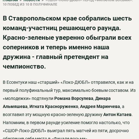
ГЛАВНАЯ
▸
НОВОСТИ
▸ «СШОР-ЛОКО-ДЮБЛ» ПЕРЕД «ФИНАЛОМ ВОСЬМИ»:
10 ПОБЕД ИЗ 10 В ПОЛУФИНАЛЕ
В Ставропольском крае собрались шесть
команд-участниц решающего раунда.
Красно-зеленые уверенно обыграли всех
соперников и теперь именно наша
дружина - главный претендент на
чемпионство.
В Ессентуки наш «старший» «Локо-ДЮБЛ» отправился, как и на
первый полуфинальный тур, максимально боевым составом. Из
«молодежки» подтянули
Романа Ворсулева
,
Динара
Альмяшева
,
Игната Красноруженко
,
Андрея Маринчева
, а
возглавил эту мощную красно-зеленую дружину
Антон Катаев
.
Напомним, в первом раунде усиление помогло настолько, что
«СШОР-Локо-ДЮБЛ» выиграл пять матчей из пяти, досрочно
обеспечив себе место в «Финале восьми».