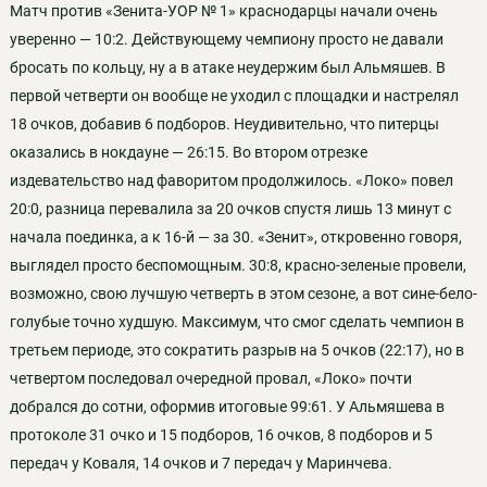
Матч против «Зенита-УОР № 1» краснодарцы начали очень
уверенно — 10:2. Действующему чемпиону просто не давали
бросать по кольцу, ну а в атаке неудержим был Альмяшев. В
первой четверти он вообще не уходил с площадки и настрелял
18 очков, добавив 6 подборов. Неудивительно, что питерцы
оказались в нокдауне — 26:15. Во втором отрезке
издевательство над фаворитом продолжилось. «Локо» повел
20:0, разница перевалила за 20 очков спустя лишь 13 минут с
начала поединка, а к 16-й — за 30. «Зенит», откровенно говоря,
выглядел просто беспомощным. 30:8, красно-зеленые провели,
возможно, свою лучшую четверть в этом сезоне, а вот сине-бело-
голубые точно худшую. Максимум, что смог сделать чемпион в
третьем периоде, это сократить разрыв на 5 очков (22:17), но в
четвертом последовал очередной провал, «Локо» почти
добрался до сотни, оформив итоговые 99:61. У Альмяшева в
протоколе 31 очко и 15 подборов, 16 очков, 8 подборов и 5
передач у Коваля, 14 очков и 7 передач у Маринчева.