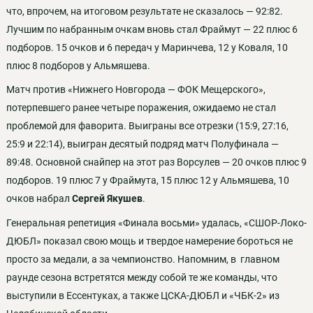
что, впрочем, на итоговом результате не сказалось — 92:82.
Лучшим по набранным очкам вновь стал Фраймут — 22 плюс 6
подборов. 15 очков и 6 передач у Маринчева, 12 у Коваля, 10
плюс 8 подборов у Альмяшева.
Матч против «Нижнего Новгорода — ФОК Мещерского»,
потерпевшего ранее четыре поражения, ожидаемо не стал
проблемой для фаворита. Выиграны все отрезки (15:9, 27:16,
25:9 и 22:14), выигран десятый подряд матч Полуфинала —
89:48. Основной снайпер на этот раз Ворсулев — 20 очков плюс 9
подборов. 19 плюс 7 у Фраймута, 15 плюс 12 у Альмяшева, 10
очков набрал
Сергей Якушев
.
Генеральная репетиция «Финала восьми» удалась, «СШОР-Локо-
ДЮБЛ» показал свою мощь и твердое намерение бороться не
просто за медали, а за чемпионство. Напомним, в
главном
раунде сезона встретятся между собой те же команды, что
выступили в Ессентуках, а также ЦСКА-ДЮБЛ и «ЧБК-2» из