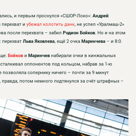
лись, и первым проснулся «СШОР-Локо»:
Андрей
л перехват и
убежал колотить данк
, не успел «Уралмаш-2»
ова после перехвата – забил
Родион Бойков
. Но и на этом
: перехват
Льва Яковлева
, ещё 2 очка
Маринчева
– и 8:0.
юще:
Бойков
и
Маринчев
набирали очки в кинжальных
асталкивал оппонентов под кольцом, набрав за 1-ю
е позволяла сопернику ничего – почти за 9 минут
, правда, потом немного подтянулся за счёт штрафных –