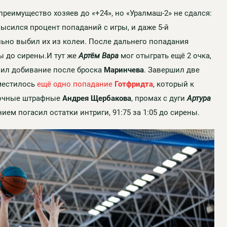
 преимущество хозяев до
«+24», но «Уралмаш-2» не сдался:
высился процент попаданий с игры, и даже 5-й
ьно выбил их из колеи. После дальнего попадания
ты до сирены.И тут же
Артём Вара
мог отыграть ещё 2 очка,
ил добивание после броска
Маринчева
. Завершил две
уместилось
ещё одно попадание
Готфридта
, который к
 Точные штрафные
Андрея Щербакова
, промах с дуги
Артура
ем погасил остатки интриги, 91:75 за 1:05 до сирены.