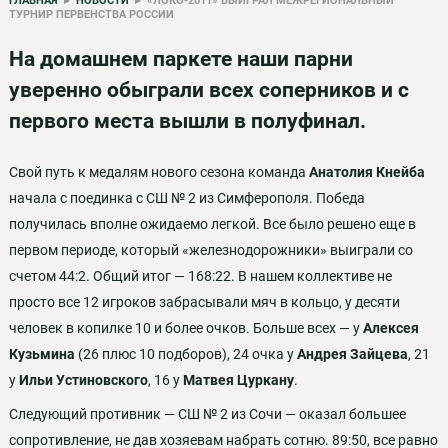
ГЛАВНАЯ
▸
НОВОСТИ
▸ «ЛОКО-2011» ВЫИГРАЛ МЕЖРЕГИОНАЛЬНЫЙ
ТУРНИР ПЕРВЕНСТВА РОССИИ
На домашнем паркете наши парни
уверенно обыграли всех соперников и с
первого места вышли в полуфинал.
Свой путь к медалям нового сезона команда
Анатолия Кнейба
начала с поединка с СШ № 2 из Симферополя. Победа
получилась вполне ожидаемо легкой. Все было решено еще в
первом периоде, который «железнодорожники» выиграли со
счетом 44:2. Общий итог — 168:22. В нашем коллективе не
просто все 12 игроков забрасывали мяч в кольцо, у десяти
человек в копилке 10 и более очков. Больше всех — у
Алексея
Кузьмина
(26 плюс 10 подборов), 24 очка у
Андрея Зайцева
, 21
у
Ильи
Устиновского
, 16 у
Матвея Цуркану
.
Следующий противник — СШ № 2 из Сочи — оказал большее
сопротивление, не дав хозяевам набрать сотню. 89:50, все равно