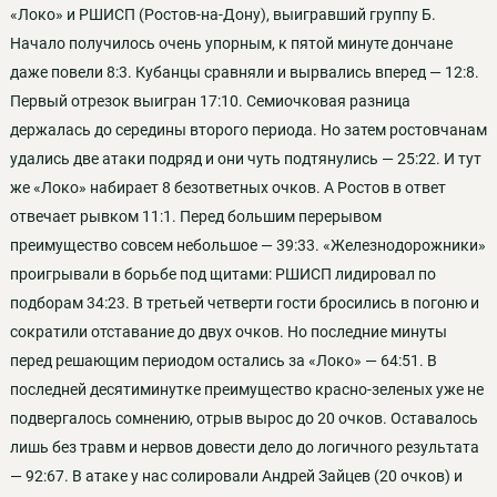
«Локо» и РШИСП (Ростов-на-Дону), выигравший группу Б.
Начало получилось очень упорным, к пятой минуте дончане
даже повели 8:3. Кубанцы сравняли и вырвались вперед — 12:8.
Первый отрезок выигран 17:10. Семиочковая разница
держалась до середины второго периода. Но затем ростовчанам
удались две атаки подряд и они чуть подтянулись — 25:22. И тут
же «Локо» набирает 8 безответных очков. А Ростов в ответ
отвечает рывком 11:1. Перед большим перерывом
преимущество совсем небольшое — 39:33. «Железнодорожники»
проигрывали в борьбе под щитами: РШИСП лидировал по
подборам 34:23. В третьей четверти гости бросились в погоню и
сократили отставание до двух очков. Но последние минуты
перед решающим периодом остались за «Локо» — 64:51. В
последней десятиминутке преимущество красно-зеленых уже не
подвергалось сомнению, отрыв вырос до 20 очков. Оставалось
лишь без травм и нервов довести дело до логичного результата
— 92:67. В атаке у нас солировали Андрей Зайцев (20 очков) и