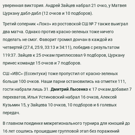
уверенная виктория. Андрей Зайцев набрал 21 очко, у Матвея
Цуркану дабл-дабл (12 очков и 10 подборов).
Третий соперник «Локо» из ростовской СШ № 7 также выиграл
два матча. Однако против красно-зеленых тоже ничего
поделать не смог. Фаворит громил дончан в каждой из
четвертей (27:4, 25:9, 33:13 и 34:11), победив с результатом
119:37. Зайцев к 25 очкам приплюсовал 9 подборов, Цуркану
принес команде 15 очков и 7 подборов.
СШ «ИВС» (Ессентуки) тоже пропустил от красно-зеленых
больше 100 очков. Наши парни остановились на отметке 111,
гости набрали лишь 31.
Дмитрий Лысенко
к 17 очкам добавил 7
перехватов, Илья Устиновский набрал 16 очков, Алексей
Кузьмин 15, у Зайцева 10 очков, 10 подборов и 6 голевых
передач.
В главном поединке межрегионального турнира для юношей до
16 лет сошлись прошедшие групповой этап без поражений