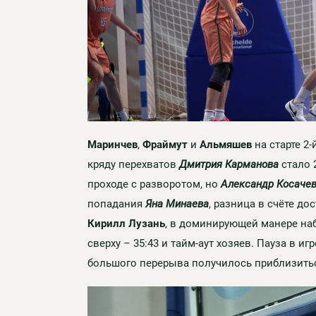
Маринчев
,
Фраймут
и
Альмяшев
на старте 2-
кряду перехватов
Дмитрия Карманова
стало 
проходе с разворотом, но
Александр Косаче
попадания
Яна Минаева
, разница в счёте до
Кирилл Лузань
, в доминирующей манере наб
сверху – 35:43 и тайм-аут хозяев. Пауза в 
большого перерыва получилось приблизиться