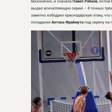
бесконечно, и сначала
Павел Рябков
, потом
выдал впечатляющую серию – 4 точных трёхо
заметно взбодрил краснодарскую атаку, что
попадания
Антона Фраймута
под сирену на п