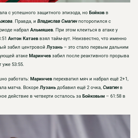
ала с успешного защитного эпизода, но
Бойков
в
ыжова
. Правда, и
Владислав Смагин
поторопился с
ериоде набрал
Альмяшев
. При этом клеиться в атаке у
3:51
Антон Катаев
взял тайм-аут. Неизвестно, что именно
овый забил центровой
Лузань
– это стало первым дальним
дующей атаке
Маринчев
забил после реактивного прорыва
 уже 53:55.
шно работать:
Маринчев
перехватил мяч и набрал ещё 2+1,
ла матча. Вскоре
Лузань
добавил ещё 2 очка,
Смагин
в
ное действие в четверти осталось за
Бойковым
– 61:58 в