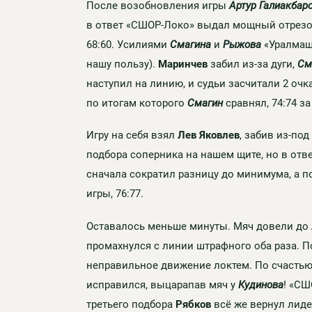
После возобновления игры
Артур Галиакбар
в ответ «СШОР-Локо» выдал мощный отрезок
68:60. Усилиями
Смагина
и
Рыжова
«Уралмаш-
нашу пользу).
Маринчев
забил из-за дуги,
См
наступил на линию, и судьи засчитали 2 оч
по итогам которого
Смагин
сравнял, 74:74 за
Игру на себя взял
Лев Яковлев
, забив из-по
подбора соперника на нашем щите, но в отв
сначала сократил разницу до минимума, а 
игры, 76:77.
Оставалось меньше минуты. Мяч довели до
промахнулся с линии штрафного оба раза. 
неправильное движение локтем. По счастью
исправился, выцарапав мяч у
Кудинова
! «СШ
третьего подбора
Рябков
всё же вернул лиде