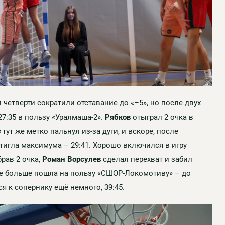
й четверти сократили отставание до «–5», но после двух
27:35 в пользу «Уралмаша-2».
Рябков
отыграл 2 очка в
в
тут же метко пальнул из-за дуги, и вскоре, после
стигла максимума – 29:41. Хорошо включился в игру
рав 2 очка,
Роман Ворсулев
сделал перехват и забил
игре больше пошла на пользу «СШОР-Локомотиву» – до
 к сопернику ещё немного, 39:45.