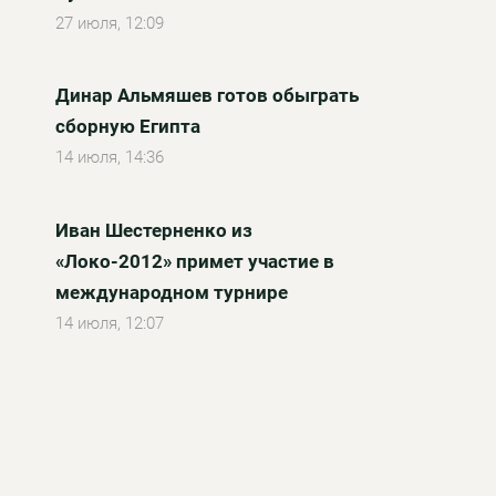
27 июля, 12:09
Динар Альмяшев готов обыграть
сборную Египта
14 июля, 14:36
Иван Шестерненко из
«Локо-2012» примет участие в
международном турнире
14 июля, 12:07