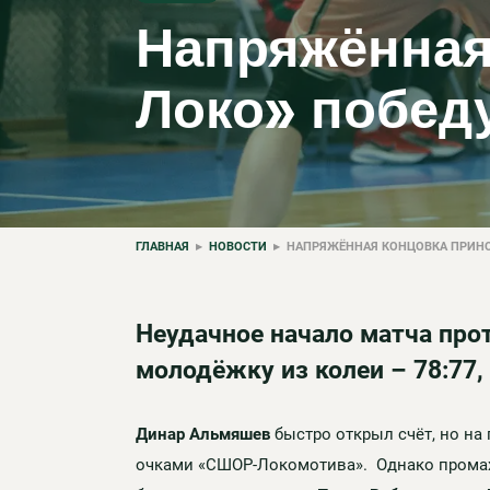
Напряжённая
Локо» побед
ГЛАВНАЯ
▸
НОВОСТИ
▸ НАПРЯЖЁННАЯ КОНЦОВКА ПРИНО
Неудачное начало матча про
молодёжку из колеи – 78:77
Динар Альмяшев
быстро открыл счёт, но на
очками «СШОР-Локомотива». Однако промах