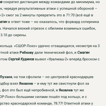
ов
сократил дистанция между командами до минимума, но
, чередуя результативные атаки с успешной обороной –
2» смог за 2 минуты превратить это в 71:70 (всё ещё в
агин
в ответ тоже – но оказалось, что форвард соперника
ка. Начался вязкий отрезок с обилием взаимных ошибок,
 3.10 до сирены.
д кольца. «СШОР-Локо» удачно отзащищался, несмотря на 3
етной атаке
Рябкову
дали технический фол, и
Смагин
потом
Сергей Кудинов
вывел «Уралмаш-2» вперёд броском с
Лузаня
, на том сфолили – но центровой краснодарцев
Подбор взял
Яковлев
– и ему тут же свистнули фол за
, фол это был ещё непробивной, и
Яковлев
тут же
ОР-Локо» большими силами пошёл под кольцо, и с
рство краснодарской команде, 78:77! Ответной атаки у