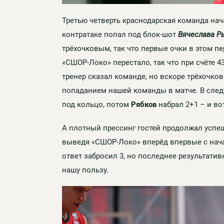
Третью четверть краснодарская команда нач
контратаке попал под блок-шот
Вячеслава Р
трёхочковым, так что первые очки в этом п
«СШОР-Локо» перестало, так что при счёте 4
тренер сказал команде, но вскоре трёхочк
попаданием нашей команды в матче. В сле
под кольцо, потом
Рябков
набрал 2+1 – и вот
А плотный прессинг гостей продолжал успе
выведя «СШОР-Локо» вперёд впервые с нача
ответ забросил 3, но последнее результатив
нашу пользу.