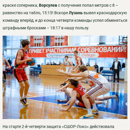
краске соперника,
Ворсулев
с получения попал метров с 8 –
равенство на табло, 15:15! Вскоре
Лузань
вывел краснодарскую
команду вперёд, и до конца четверти команды успел обменяться
штрафными бросками – 18:17 в нашу пользу.
На старте 2-й четверти защита «СШОР-Локо» действовала