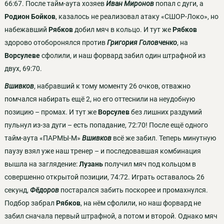
66:67. После тайм-аута хозяев
Иван Миронов
попал с дуги, а
Родион Бойков
, казалось не реализовал атаку «СШОР-Локо», но
набежавший
Рябков
добил мяч в кольцо. И тут же
Рябков
здорово отоборонялся против
Григория Головченко
, на
Ворсулеве
сфолили, и наш форвард забил один штрафной из
двух, 69:70.
Вшивков
, набравший к тому моменту 26 очков, отважно
помчался набирать ещё 2, но его оттеснили на неудобную
позицию – промах. И тут же
Ворсулев
без лишних раздумий
пульнул из-за дуги – есть попадание, 72:70! После ещё одного
тайм-аута «ПАРМЫ-М»
Вшивков
всё же забил. Теперь минутную
паузу взял уже наш тренер – и последовавшая комбинация
вышла на заглядение:
Лузань
получил мяч под кольцом в
совершенно открытой позиции, 74:72. Играть оставалось 26
секунд,
Фёдоров
постарался забить поскорее и промахнулся.
Подбор забрал
Рябков
, на нём сфолили, но наш форвард не
забил сначала первый штрафной, а потом и второй. Однако мяч