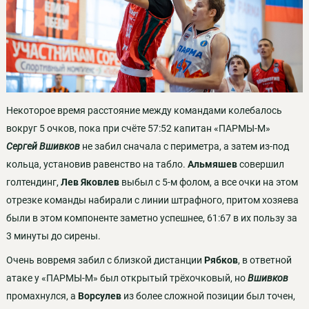
Некоторое время расстояние между командами колебалось
вокруг 5 очков, пока при счёте 57:52 капитан «ПАРМЫ-М»
Сергей Вшивков
не забил сначала с периметра, а затем из-под
кольца, установив равенство на табло.
Альмяшев
совершил
голтендинг,
Лев Яковлев
выбыл с 5-м фолом, а все очки на этом
отрезке команды набирали с линии штрафного, притом хозяева
были в этом компоненте заметно успешнее, 61:67 в их пользу за
3 минуты до сирены.
Очень вовремя забил с близкой дистанции
Рябков
, в ответной
атаке у «ПАРМЫ-М» был открытый трёхочковый, но
Вшивков
промахнулся, а
Ворсулев
из более сложной позиции был точен,