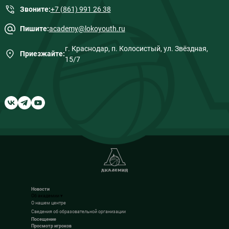
Звоните:
+7 (861) 991 26 38
Пишите:
academy@lokoyouth.ru
г. Краснодар, п. Колосистый, ул. Звёздная,
Приезжайте:
15/7
Новости
Об академии
▾
О нашем центре
Сведения об образовательной организации
Посещение
Просмотр игроков