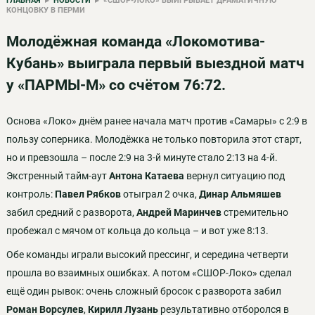
ГЛАВНАЯ
▸
НОВОСТИ
▸ «СШОР-ЛОКО» ВЫИГРЫВАЕТ ДРАМАТИЧНУЮ
КОНЦОВКУ В ПЕРМИ
Молодёжная команда «Локомотива-
Кубань» выиграла первый выездной матч
у «ПАРМЫ-М» со счётом 76:72.
Основа «Локо» днём ранее начала матч против «Самары» с 2:9 в
пользу соперника. Молодёжка не только повторила этот старт,
но и превзошла – после 2:9 на 3-й минуте стало 2:13 на 4-й.
Экстренный тайм-аут
Антона Катаева
вернул ситуацию под
контроль:
Павел Рябков
отыграл 2 очка,
Динар Альмяшев
забил средний с разворота,
Андрей Маринчев
стремительно
пробежал с мячом от кольца до кольца – и вот уже 8:13.
Обе команды играли высокий прессинг, и середина четверти
прошла во взаимных ошибках. А потом «СШОР-Локо» сделал
ещё один рывок: очень сложный бросок с разворота забил
Роман Ворсулев
,
Кирилл Лузань
результативно отборолся в