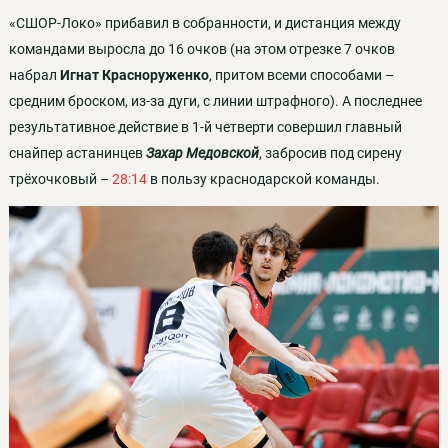
«СШОР-Локо» прибавил в собранности, и дистанция между
командами выросла до 16 очков (на этом отрезке 7 очков
набрал
Игнат Красноруженко
, притом всеми способами –
средним броском, из-за дуги, с линии штрафного). А последнее
результативное действие в 1-й четверти совершил главный
снайпер астанинцев
Захар Медовской
, забросив под сирену
трёхочковый –
28:14
в пользу краснодарской команды.