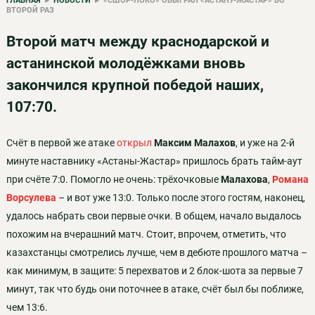
ГЛАВНАЯ
▸
НОВОСТИ
▸ «СШОР-ЛОКО» ОБЫГРАЛ «АСТАНУ-ЖАСТАР» ВО
ВТОРОЙ РАЗ
Второй матч между краснодарской и
астанинской молодёжками вновь
закончился крупной победой наших,
107:70.
Счёт в первой же атаке
открыл
Максим Малахов
, и уже на 2-й
минуте наставнику «Астаны-Жастар» пришлось брать тайм-аут
при счёте 7:0. Помогло не очень: трёхочковые
Малахова
,
Романа
Ворсулева
– и вот уже 13:0. Только после этого гостям, наконец,
удалось набрать свои первые очки. В общем, начало выдалось
похожим на вчерашний матч. Стоит, впрочем, отметить, что
казахстанцы смотрелись лучше, чем в дебюте прошлого матча –
как минимум, в защите: 5 перехватов и 2 блок-шота за первые 7
минут, так что будь они поточнее в атаке, счёт был бы поближе,
чем 13:6.