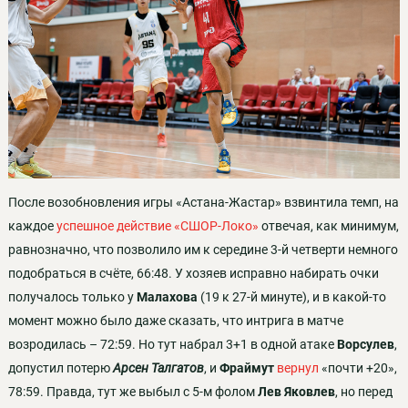
После возобновления игры «Астана-Жастар» взвинтила темп, на
каждое
успешное действие «СШОР-Локо»
отвечая, как минимум,
равнозначно, что позволило им к середине 3-й четверти немного
подобраться в счёте, 66:48. У хозяев исправно набирать очки
получалось только у
Малахова
(19 к 27-й минуте), и в какой-то
момент можно было даже сказать, что интрига в матче
возродилась – 72:59. Но тут набрал 3+1 в одной атаке
Ворсулев
,
допустил потерю
Арсен Талгатов
, и
Фраймут
вернул
«почти +20»,
78:59. Правда, тут же выбыл с 5-м фолом
Лев Яковлев
, но перед