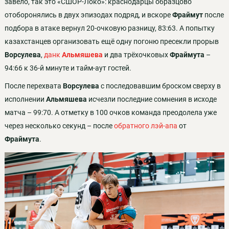
завело, так это «СШОР-Локо»: краснодарцы образцово
отоборонялись в двух эпизодах подряд, и вскоре
Фраймут
после
подбора в атаке вернул 20-очковую разницу, 83:63. А попытку
казахстанцев организовать ещё одну погоню пресекли прорыв
Ворсулева
,
данк
Альмяшева
и два трёхочковых
Фраймута
–
94:66 к 36-й минуте и тайм-аут гостей.
После перехвата
Ворсулева
с последовавшим броском сверху в
исполнении
Альмяшева
исчезли последние сомнения в исходе
матча – 99:70. А отметку в 100 очков команда преодолела уже
через несколько секунд – после
обратного лэй-апа
от
Фраймута
.