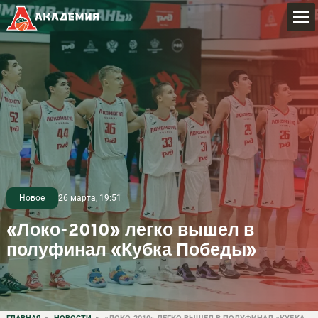
Новое
26 марта, 19:51
«Локо-2010» легко вышел в
полуфинал «Кубка Победы»