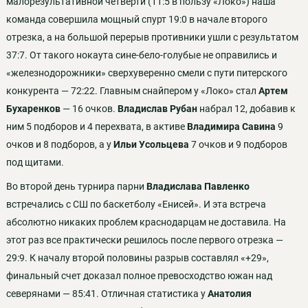
малорезультативной четверти (11:5 в пользу «Локо») наша
команда совершила мощный спурт 19:0 в начале второго
отрезка, а на большой перерыв противники ушли с результатом
37:7. От такого нокаута сине-бело-голубые не оправились и
«железнодорожники» сверхуверенно смели с пути питерского
конкурента — 72:22. Главным снайпером у «Локо» стал
Артем
Бухаренков
— 16 очков.
Владислав Рубан
набрал 12, добавив к
ним 5 подборов и 4 перехвата, в активе
Владимира Савина
9
очков и 8 подборов, а у
Ильи Усольцева
7 очков и 9 подборов
под щитами.
Во второй день турнира парни
Владислава Павленко
встречались с СШ по баскетболу «Енисей». И эта встреча
абсолютно никаких проблем краснодарцам не доставила. На
этот раз все практически решилось после первого отрезка —
29:9. К началу второй половины разрыв составлял «+29»,
финальный счет доказал полное превосходство южан над
северянами — 85:41. Отличная статистика у
Анатолия