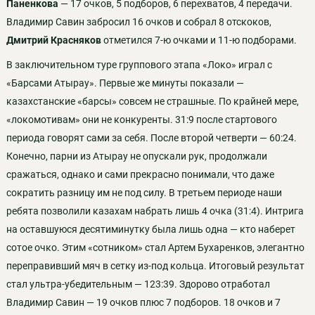
Паненкова
— 17 очков, 5 подборов, 6 перехватов, 4 передачи.
Владимир Савин забросил 16 очков и собрал 8 отскоков,
Дмитрий Красняков
отметился 7-ю очками и 11-ю подборами.
В заключительном туре группового этапа «Локо» играл с
«Барсами Атырау». Первые же минуты показали —
казахстанские «барсы» совсем не страшные. По крайней мере,
«локомотивам» они не конкуренты. 31:9 после стартового
периода говорят сами за себя. После второй четверти — 60:24.
Конечно, парни из Атырау не опускали рук, продолжали
сражаться, однако и сами прекрасно понимали, что даже
сократить разницу им не под силу. В третьем периоде наши
ребята позволили казахам набрать лишь 4 очка (31:4). Интрига
на оставшуюся десятиминутку была лишь одна — кто наберет
сотое очко. Этим «сотником» стал Артем Бухаренков, элегантно
переправивший мяч в сетку из-под кольца. Итоговый результат
стал ультра-убедительным — 123:39. Здорово отработал
Владимир Савин — 19 очков плюс 7 подборов. 18 очков и 7